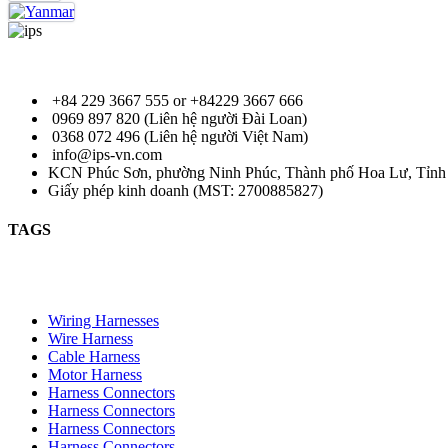
+84 229 3667 555 or +84229 3667 666
0969 897 820 (Liên hệ người Đài Loan)
0368 072 496 (Liên hệ người Việt Nam)
info@ips-vn.com
KCN Phúc Sơn, phường Ninh Phúc, Thành phố Hoa Lư, Tỉnh 
Giấy phép kinh doanh (MST: 2700885827)
TAGS
Wiring Harnesses
Wire Harness
Cable Harness
Motor Harness
Harness Connectors
Harness Connectors
Harness Connectors
Harness Connectors