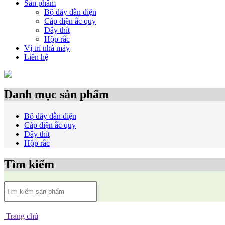
Sản phẩm
Bộ dây dẫn điện
Cáp điện ắc quy
Dây thít
Hộp rắc
Vị trí nhà máy
Liên hệ
Danh mục sản phẩm
Bộ dây dẫn điện
Cáp điện ắc quy
Dây thít
Hộp rắc
Tìm kiếm
Trang chủ