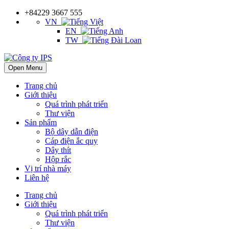
+84229 3667 555
VN
EN
TW
Open Menu
Trang chủ
Giới thiệu
Quá trình phát triển
Thư viện
Sản phẩm
Bộ dây dẫn điện
Cáp điện ắc quy
Dây thít
Hộp rắc
Vị trí nhà máy
Liên hệ
Trang chủ
Giới thiệu
Quá trình phát triển
Thư viện