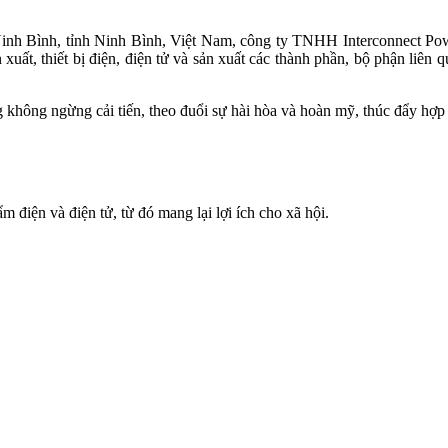
inh Bình, tỉnh Ninh Bình, Việt Nam, công ty TNHH Interconnect Po
xuất, thiết bị điện, điện tử và sản xuất các thành phần, bộ phận liên 
không ngừng cải tiến, theo đuổi sự hài hòa và hoàn mỹ, thúc đẩy hợp t
m điện và điện tử, từ đó mang lại lợi ích cho xã hội.